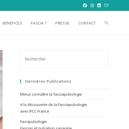
TOGGLE
BÉNÉFICES
FASCIA ?
PRESSE
CONTACT
WEBSITE
SEARCH
Dernières Publications
Mieux connaître la fasciapulsologie
A la découverte de la Fasciapulsologie
avec IFCC France
Fascipulsologie
Fascias et pulsation sanguine